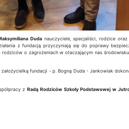
Maksymiliana Duda
nauczyciele, specjaliści, rodzice ora
łania z fundacją przyczyniają się do poprawy bezpiecz
 ich rodziców o zagrożeniach w otaczającym nas środowis
założycielką fundacji - p. Bogną Duda - Jankowiak dokonal
współpracy z
Radą Rodziców Szkoły Podstawowej w Jutro